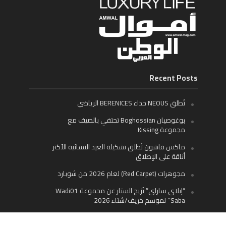
Recent Posts
تُطلق NEOUS حذاء BERENICES الرياضي
بوغوصيان Boghossian تحتفي بالصيف مع
مجموعة Kissing
ماكس فاشون تُطلق تشكيلة العيد النسائية الأكثر
أناقة على الإطلاق
مجوهرات (Red Carpet) لعام 2026 من شوبارد
“إيلاي ساراي” تُزيح الستار عن مجموعة Wadi01
‘Saba’ لموسم خريف/شتاء 2026
ديفا