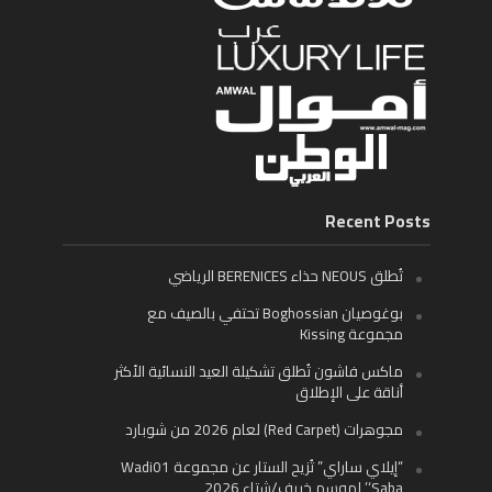
Recent Posts
تُطلق NEOUS حذاء BERENICES الرياضي
بوغوصيان Boghossian تحتفي بالصيف مع
مجموعة Kissing
ماكس فاشون تُطلق تشكيلة العيد النسائية الأكثر
أناقة على الإطلاق
مجوهرات (Red Carpet) لعام 2026 من شوبارد
“إيلاي ساراي” تُزيح الستار عن مجموعة Wadi01
‘Saba’ لموسم خريف/شتاء 2026