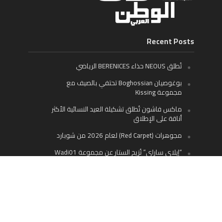
Recent Posts
تُطلق NEOUS حذاء BERENICES الرياضي
بوغوصيان Boghossian تحتفي بالصيف مع
مجموعة Kissing
ماكس فاشون تُطلق تشكيلة العيد النسائية الأكثر
أناقة على الإطلاق
مجوهرات (Red Carpet) لعام 2026 من شوبارد
“إيلاي ساراي” تُزيح الستار عن مجموعة Wadi01
‘Saba’ لموسم خريف/شتاء 2026
ديفا