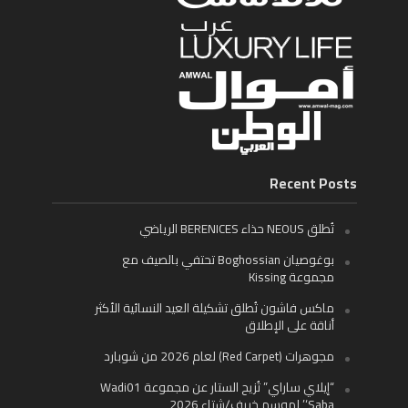
Recent Posts
تُطلق NEOUS حذاء BERENICES الرياضي
بوغوصيان Boghossian تحتفي بالصيف مع
مجموعة Kissing
ماكس فاشون تُطلق تشكيلة العيد النسائية الأكثر
أناقة على الإطلاق
مجوهرات (Red Carpet) لعام 2026 من شوبارد
“إيلاي ساراي” تُزيح الستار عن مجموعة Wadi01
‘Saba’ لموسم خريف/شتاء 2026