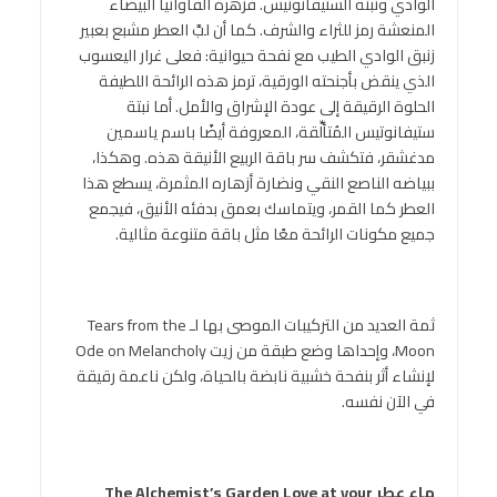
الوادي ونبتة الستيفانوتيس. فزهرة الفاوانيا البيضاء
المنعشة رمز للثراء والشرف. كما أن لبَّ العطر مشبع بعبير
زنبق الوادي الطيب مع نفحة حيوانية: فعلى غرار اليعسوب
الذي ينقض بأجنحته الورقية، ترمز هذه الرائحة اللطيفة
الحلوة الرقيقة إلى عودة الإشراق والأمل. أما نبتة
ستيفانوتيس المُتألِّقة، المعروفة أيضًا باسم ياسمين
مدغشقر، فتكشف سر باقة الربيع الأنيقة هذه. وهكذا،
ببياضه الناصع النقي ونضارة أزهاره المثمرة، يسطع هذا
العطر كما القمر، ويتماسك بعمق بدفئه الأنيق، فيجمع
جميع مكونات الرائحة معًا مثل باقة متنوعة مثالية.
ثمة العديد من التركيبات الموصى بها لـ Tears from the
Moon، وإحداها وضع طبقة من زيت Ode on Melancholy
لإنشاء أثر بنفحة خشبية نابضة بالحياة، ولكن ناعمة رقيقة
في الآن نفسه.
ماء عطر
The Alchemist’s Garden Love at your