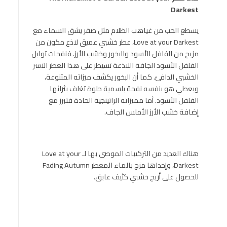
Darkest
يسطع الحب من غياهب الظلام مثل صقر يشق السماء مع
Love at your Darkest، عطر خشبي عميق لاذع مكون من
مزيج من الفلفل الأسود والبخور وخشب الأرز. فنفحات توابل
الفلفل الأسود الجافة اللاذعة تسيطر على هذا العطر الآسر
الخشبي الدافئ. كما أن البخور يكشف ميزاته المتنوعة،
ويعطي هو بنفسه نفحة بلسمية حلوة تغلف بثرائها
الفلفل الأسود. أما مميزاته الراتينجية الحادة فتبرز مع
إضافة خشب الأرز الأملس الجاف.
هناك العديد من التركيبات الموصى بها لـ Love at your
Darkest، وإحداها مزج بالماء المعطر Fading Autumn
للحصول على أريج خشبي كثيف عابق.