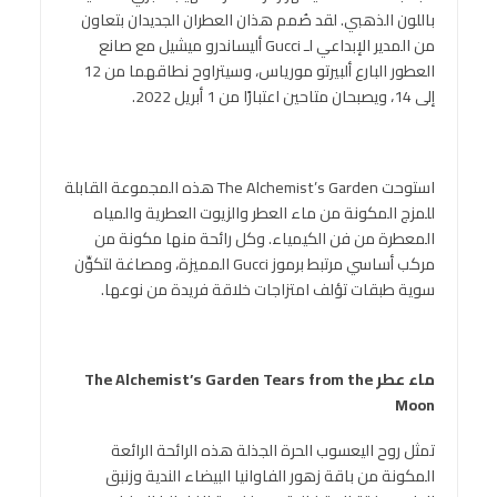
باللون الذهبي. لقد صُمم هذان العطران الجديدان بتعاون
من المدير الإبداعي لـ Gucci أليساندرو ميشيل مع صانع
العطور البارع ألبيرتو مورياس، وسيتراوح نطاقهما من 12
إلى 14، ويصبحان متاحين اعتبارًا من 1 أبريل 2022.
استوحت The Alchemist’s Garden هذه المجموعة القابلة
للمزج المكونة من ماء العطر والزيوت العطرية والمياه
المعطرة من فن الكيمياء. وكل رائحة منها مكونة من
مركب أساسي مرتبط برموز Gucci المميزة، ومصاغة لتكوِّن
سوية طبقات تؤلف امتزاجات خلاقة فريدة من نوعها.
ماء عطر
The Alchemist’s Garden Tears from the
Moon
تمثل روح اليعسوب الحرة الجذلة هذه الرائحة الرائعة
المكونة من باقة زهور الفاوانيا البيضاء الندية وزنبق