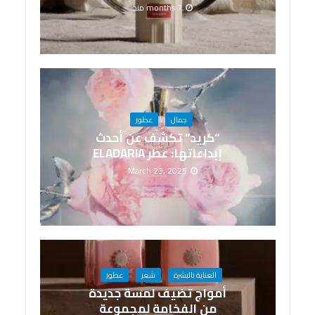
7 months منذ
جمال
عطور
“كريد” تكشف عن أحدث
إبداعاتها: عطر ELADARIA
March 23, 2025
العناية بالبشرة
شعر
عطور
أمواج تضيف لمسة جديدة
من الفخامة لمجموعة