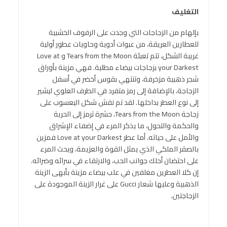
التغليف
بإلهام من الزجاجات التي وجدت على الرفوف الخشبية
للعطارين العريقة، من عبوات أدوية وحاويات عطور أولية
غريبة الشكل، تتم تعبئة Tears from the Moon و Love at
your Darkest بزجاجات بيضاء مطلية. فهي مزينة بأوراق
شجر ذهبية مزخرفة، وتنتهي بقوس أخضر في أسفل
الزجاجة، بالإضافة إلى رمز متفرد في الطرف العلوي ليشير
إلى نوع العطر بداخلها. لقد تم نقش شكل اليعسوب على
زجاجة Tears from the Moon، حشرة ترمز إلى الحرية
والحكمة والتحول، ما يذكر المرء في إضفاء الإشراق
والأمل على حياته. أما عطر Love at your Darkest فمزين
بالصقر الملكي الذي يمثل القوة والعزيمة، ويحث المرء
على احتضان أحلك جوانب الحب، والارتقاء في سرائه وضرائه.
إن كلا العطرين مغلفين في علب بيضاء مزينة بأبهى الزينة
الذهبية وعليها شعار Gucci على غرار الزينة الموجودة على
الزجاجتين.