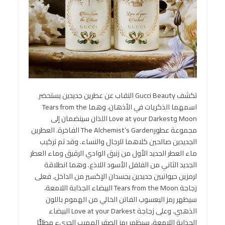
تكشف Gucci Beauty النقاب عن عطرين جديدين يستحضر
اسمهما الذكريات في الأذهان، وهما Tears from the
Moon وLove at your Darkest اللذان سينضمان إلى
مجموعة عطورThe Alchemist’s Garden الفاخرة. العطرين
الجديدين صالحين كلاهما للرجال والنساء. وقد تم تركيب
ماء العطر الجديد الأول من زنبق الوادي الرقيق وماء العطر
الجديد الثاني من الفلفل الأسود اللاذع. وهما انطلاقة
لرمزين حيوانيين جديدين يجسدان الإكسير من الداخل. فعلى
زجاجة Tears from the Moon البيضاء الجذابة اللامعة،
سيظهر رمز اليعسوب الفاتن الخالي من الهموم باللون
الذهبي. وعلى زجاجة Love at your Darkest البيضاء
الجذابة اللامعة، سيظهر رمز الصقر المهيب الجريء مطليًّا