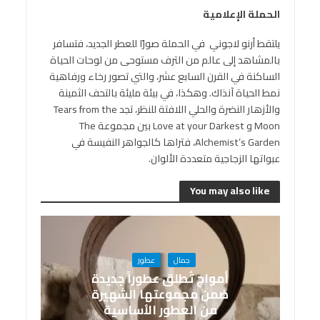
الحملة الإعلامية
يلتقط أرنو لاجوني في الحملة صورًا للعطر الجديد، فتسافر
بالمشاهد إلى عالم من الترف مستوحى من لوحات الحياة
الساكنة في القرن السابع عشر، والتي تصور رخاء ورفاهية
نمط الحياة آنذاك. وهكذا، في بيئة مليئة بالتحف الثمينة
والأزهار النضرة والحلي اللافتة للنظر، تجد Tears from the
Moon و Love at your Darkest بين مجموعة The
Alchemist’s Garden، فتراها كالجواهر النفيسة في
عبواتها الزجاجية متعددة الألوان.
You may also like
جمال
عطور
أمواج تُطلق عطوراً جديدة
ضمن مجموعتها الشهيرة
من العطور الأساسية