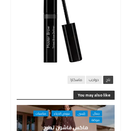
تاج
حواجب
ماسكارا
You may also like
جمال
رئيسى
عروض الازياء
مناسبات
موضة
ماكس فاشون تطرح