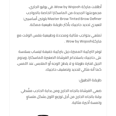
أطلقت ماركة Wow by Wojooh، في يوليو الجاري،
مجموعتها الجديدة من الماسكارا الخاصة بالحواجب
Master Brow Tinted Brow Definer بلونين أساسيين؛
لتعيدي تحديد حاجبيك بأكثر طريقة طبيعية ممكنة.
تمتعي بحواجب مثالية ومحددة وطبيعية بنفس الوقت مع
ماركةWow by Wojooh .
توفر التركيبة المميزة جيل بتركيبة خفيفة لينساب بسلاسة
على حاجبيك باستخدام الفرشاة الصغيرة للماسكارا، ويدوم
الجيل لفترة طويلة و لا يلطخ الوجه أو الملابس عند اللمس،
كما أنه مثالي لتحديد وتصفيف حاجبيك.
طريقة التطبيق:
ضعي الفرشاة باتجاه الخارج ومن بداية الحاجب مشّطي
برقة باتجاه الخارج من أجل توزيع اللون بشكل متساوٍ
ولمسة أخيرة مثالية.