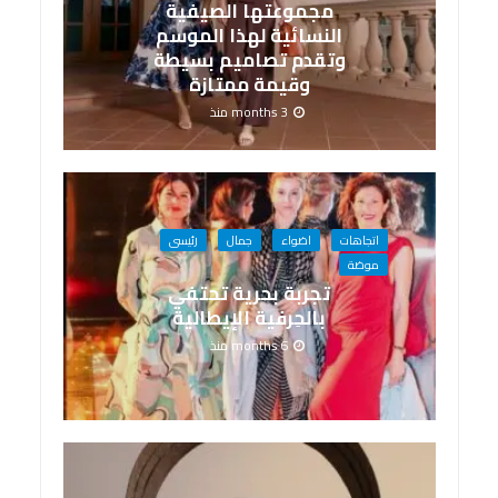
مجموعتها الصيفية
النسائية لهذا الموسم
وتقدم تصاميم بسيطة
وقيمة ممتازة
3 months منذ
اتجاهات
اضواء
جمال
رئيسى
موضة
تجربة بحرية تحتفي
بالحِرفية الإيطالية
6 months منذ