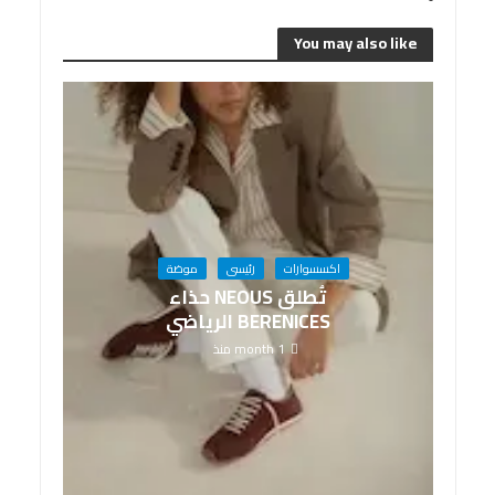
You may also like
اكسسوارات
رئيسى
موضة
تُطلق NEOUS حذاء
BERENICES الرياضي
1 month منذ