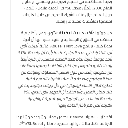
بغية المساهمة في تحقيق تغيير مُجدٍ وحقيقي. وبحلول
العام 2030، يتمثّل هدف YSL في توعية مليونيْ شخص
حول العالم حيال عنف الشريك الحميم من خلال تعاونات
تجمعها بمنظّمات محلية غير ربحية.
من جهتها علّقت
د. بيث ليفينغستون
، وهي أكاديمية
مختصّة في الشؤون الجنسانية والتنوع، سبق لها أن أجرت
بحوثاً ضمن برنامج Abuse is Not Love، قائلةً:
أدركت أنّني
أريد الانخراط في هذه المبادرة عندما رأيت أنّ
YSL Beauty
لا
تأخذ موقفاً حازماً تجاه هذه القضية فحسب، بل تلتزم أيضاً
بإحداث تغيير ملموس من خلال شراكات تجمعها بمنظّمات
غير حكومية رائدة من حول العالم. المعطيات والبيانات عن
هذا الموضوع واضحة جدّاً: عنف الشريك الحميم قضية
خطيرة تطال النساء (والرجال) في كلّ جوانب حياتهم، بما في
ذلك مكان العمل، وأنا أعتقد أنّ الجهود التي تبذلها
YSL
Beauty
ستساعد على توفير الموارد المهمّة والتوعية
اللازمة لمن هم بأكثر الحاجة إليها.”
لقد عبّرت سفيرات YSL Beauty عن حماسهنّ ودعمهنّ لهذا
البرنامج. هنا، قالت دوا ليبا، سفيرة YSL Beauty، Libre:
“أنا