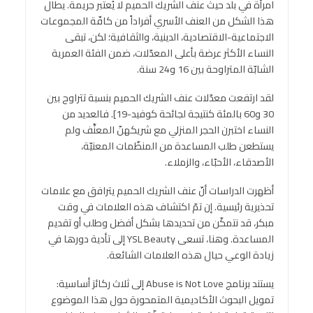
امرأة في بلد حيث عنف الشريك الحميم لا يُعتبر جريمة. يطال
هذا الشكل من العنف الأسري أفراداً من كافّة المجموعات
الاجتماعية-الاقتصادية، الدينية، والثقافية؛ لكن، تبقى
النساء الأكثر عرضة بأعلى المعدّلات، ضمن الفئة العمرية
الشابّة المتراوحة بين 16 و24 سنة.
لقد ارتفعت معدّلات عنف الشريك الحميم بنسبة تتراوح بين
30 و60 بالمئة كنتيجة لجائحة كوفيد-19]. فالعديد من
النساء اختبرن الحجر المنزلي مع شريكهنّ المعنِّف ولم
يستطعن طلب المساعدة من المنظّمات المعنيّة،
الأصدقاء، الأحبّاء، والزملاء.
أظهرت الدراسات أنّ عنف الشريك الحميم يترافق مع علامات
تحذيرية رئيسية. إن تمّ اكتشاف هذه العلامات في وقت
مبكر، قد نتمكّن من تحديدها بشكل أفضل وطلب أو تقديم
المساعدة. وهنا، تسعى YSL Beauty إلى تأدية دورها في
زيادة الوعي حيال هذه العلامات الشائعة.
يستند برنامج Abuse is Not Love إلى ثلاث ركائز أساسية:
تمويل البحوث الأكاديمية المتمحورة حول هذا الموضوع