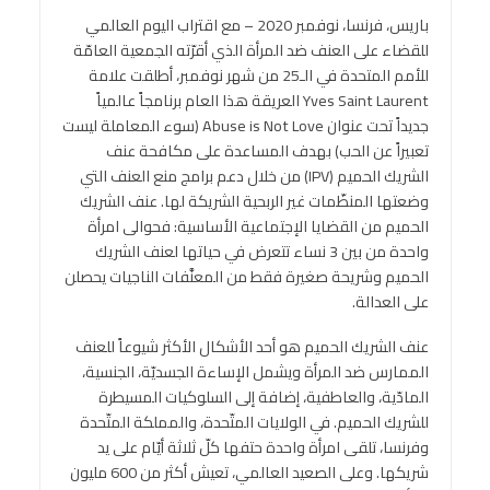
باريس، فرنسا، نوفمبر 2020 – مع اقتراب اليوم العالمي
للقضاء على العنف ضد المرأة الذي أقرّته الجمعية العامّة
للأمم المتحدة في الـ25 من شهر نوفمبر، أطلقت علامة
Yves Saint Laurent العريقة هذا العام برنامجاً عالمياً
جديداً تحت عنوان Abuse is Not Love (سوء المعاملة ليست
تعبيراً عن الحب) بهدف المساعدة على مكافحة عنف
الشريك الحميم (IPV) من خلال دعم برامج منع العنف التي
وضعتها المنظّمات غير الربحية الشريكة لها. عنف الشريك
الحميم من القضايا الإجتماعية الأساسية: فحوالى امرأة
واحدة من بين 3 نساء تتعرض في حياتها لعنف الشريك
الحميم وشريحة صغيرة فقط من المعنَّفات الناجيات يحصلن
على العدالة.
عنف الشريك الحميم هو أحد الأشكال الأكثر شيوعاً للعنف
الممارس ضد المرأة ويشمل الإساءة الجسديّة، الجنسية،
المادّية، والعاطفية، إضافة إلى السلوكيات المسيطرة
للشريك الحميم. في الولايات المتّحدة، والمملكة المتّحدة
وفرنسا، تلقى امرأة واحدة حتفها كلّ ثلاثة أيّام على يد
شريكها. وعلى الصعيد العالمي، تعيش أكثر من 600 مليون