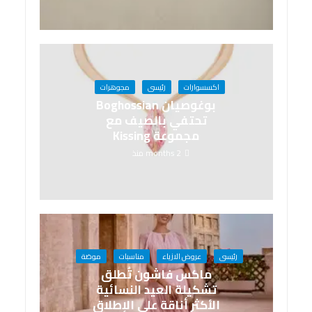
اكسسوارات
رئيسى
مجوهرات
بوغوصيان Boghossian
تحتفي بالصيف مع
مجموعة Kissing
2 months منذ
رئيسى
عروض الازياء
مناسبات
موضة
ماكس فاشون تُطلق
تشكيلة العيد النسائية
الأكثر أناقة على الإطلاق