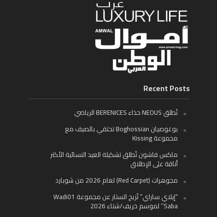
Recent Posts
تُطلق NEOUS حذاء BERENICES الرياضي
بوغوصيان Boghossian تحتفي بالصيف مع
مجموعة Kissing
ماكس فاشون تُطلق تشكيلة العيد النسائية الأكثر
أناقة على الإطلاق
مجوهرات (Red Carpet) لعام 2026 من شوبارد
“إيلاي ساراي” تُزيح الستار عن مجموعة Wadi01
‘Saba’ لموسم خريف/شتاء 2026