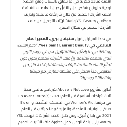
لتنمية قيادة فكرية في ما يتعلّق بالشباب ومنع العنف؛
توعية مليونيْ شخص على الأقلّ حيال العلامات الشائعة
لعنف الشريك الحميم من خلال شراكات عالمية؛ وتدريب
موظّفي YSL Beauty واستشاريّات التجميل عن عنف
الشريك الحميم في مكان العمل.
في هذا السياق، يقول
ستيفان بيزي، المدير العام
العالمي في
Yves Saint Laurent Beauty
:
“دعم النساء،
وبخاصّة في ما يتعلّق باستقلاليّتهنّ، هو في جوهر النهج
الذي تعتمده العلامة. إنّ عنف الشريك الحميم يحول دون
تمتّع النساء بالسلامة، الرفاه، والاستقلالية. لذا، كان من
الطبيعي جدّاً العمل على مشكلة تتعارض مع مبادئنا
وقناعاتنا الجوهرية.”
أُطلق مشروع Abuse is Not Love كبرنامج عالمي يضمّ
ثلاث شراكات أساسية في العام 2020: En Avant Toute(s)
في فرنسا، Women’s Aid في المملكة المتّحدة، و It’s on
Us في الولايات المتّحدة، والمزيد غيرها مرتقب في العام
2021 في بلدان أخرى. ومن خلال هذه الشراكات، تهدف YSL
Beauty إلى زيادة الوعي حول خطورة عنف الشريك الحميم