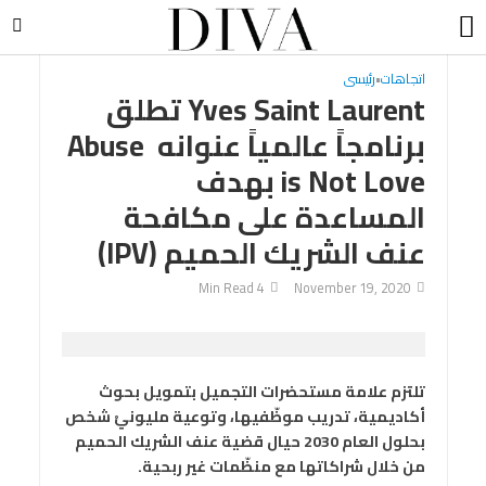
اتجاهات
•
رئيسى
Yves Saint Laurent تطلق
برنامجاً عالمياً عنوانه Abuse
is Not Love بهدف
المساعدة على مكافحة
عنف الشريك الحميم (IPV)
4 Min Read
November 19, 2020
تلتزم علامة مستحضرات التجميل بتمويل بحوث
أكاديمية، تدريب موظّفيها، وتوعية مليونيْ شخص
بحلول العام 2030 حيال قضية عنف الشريك الحميم
من خلال شراكاتها مع منظّمات غير ربحية.