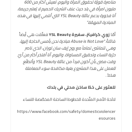
مناصرة قويّة لحقوق المرأة واليوم، تعيش أكثر من 600
مليون امرأة في بلد حيث عنف الشريك الحميم لا يُعتبر جريمة.
أنا فخورة بدعم عائلة
YSL Beauty
التي أنتمي إليها في هذه
المبادرة المهمّة.”
أمّا
زوي كرافيتز، سفيرة
YSL Beauty
فعلّقت هي أيضاً
قائلةً
: “
Abuse is Not Love
مبادرة نحن بأمس الحاجة إليها،
وهي تتماشى تماماً مع روح إيف سان لوران، الذي ناصر
حرّية النساء وتحقيق المساواة. واليوم، أنا أفتخر أكثر من أيّ
وقت مضى بأن أكون فرداً من عائلة
YSL Beauty
وأتطلّع
للعمل على هذا المشروع بغية مكافحة سوء المعاملة
هذه.”.
للعثور على خطّ ساخن محلي في بلدك
لائحة الأمم المتّحدة للخطوط الساخنة المخصّصة للنساء
https://www.facebook.com/safety/domesticviolencer
esources