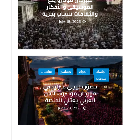
الموسيقى والأفكار
والثقافات تنساب بحرية
July 18, 2025
اتجاهات
اضواء
مشاهير
مناسبات
منوعات
حضور خليجي متزايد في
مهرجان مونترو… الفن
العربي يعتلي المنصة
June 20, 2025