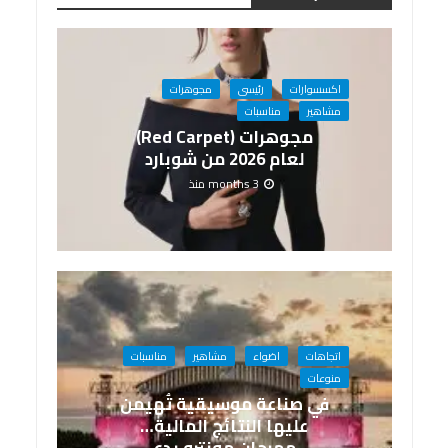
اكسسوارات
رئيسى
مجوهرات
مشاهير
مناسبات
مجوهرات (Red Carpet)
لعام 2026 من شوبارد
3 months منذ
اتجاهات
اضواء
مشاهير
مناسبات
منوعات
في صناعة موسيقية تُهيمن
عليها النتائج المالية…
مهرجان مونترو يدع