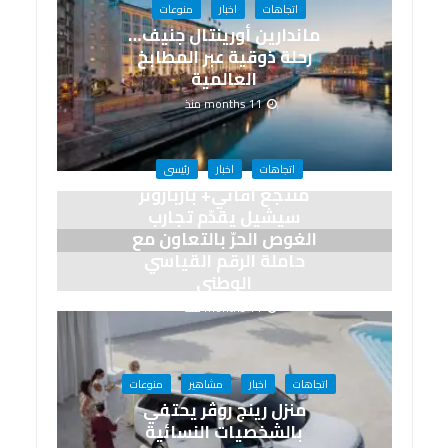
اتجاهات
اخبار
منوعات
ماندارين أورينتال جنيف…
رحلة ذوقية عبر المطابخ
العالمية
11 months منذ
اتجاهات
اخبار
رئيسى
منتجع أفاني+ باربارونز
سيشيل يقدّم تجارب
الغوص الحرّ بالتعاون مع
حاملة الرقم القياسي
الوطني
11 months منذ
اتجاهات
اخبار
مشاهير
منوعات
منزل رينج روڤر يحتفي
بالشخصيات النسائية