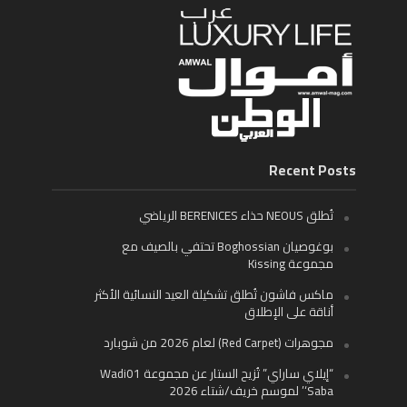
Recent Posts
تُطلق NEOUS حذاء BERENICES الرياضي
بوغوصيان Boghossian تحتفي بالصيف مع
مجموعة Kissing
ماكس فاشون تُطلق تشكيلة العيد النسائية الأكثر
أناقة على الإطلاق
مجوهرات (Red Carpet) لعام 2026 من شوبارد
“إيلاي ساراي” تُزيح الستار عن مجموعة Wadi01
‘Saba’ لموسم خريف/شتاء 2026