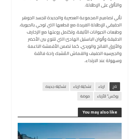
والتألق على الإطلالة.
تأتي تصاميم المجموعة العصرية والجديدة لتجسد الجوهر
الحقيقي للإطلالة الفريدة مع قطعها التي توحي بالحيوية،
وطبعات الحيوانات الأليفة، وتكتمل روعتها مع الزخارف
الدقيقة وألوان الباستيل الهادئ التي تتنوع بين الأخضر
والأزرق الفاتح والوردي، كما تضمن الأقمشة الناعمة
والجيرسيه الخفيف والقماش المُشبك راحة فائقة
وسهولة عند الارتداء.
تاج
ازياء
تشكيلة ازياء
تشكيلة جديدة
روكس" للأزياء
موضة
You may also like