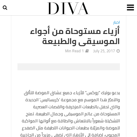
اخبار
أزياء مستوحاة من أجواء
الموسيقى والطبيعة
1 Min Read
July 25, 2017
يدعو بوتيك “روكس” للأزياء جميع عشاق الموضة للتألق
والتميّز هذا الموسم مع مجموعة ‘كريساليس’ الجديدة
والتي تحفل بالطبعات المزخرفة والقصات العصرية
المستوحاة من عالم الموسيقى وجمال الطبيعة. تمنح
التشكيلة شعوراً بالانتعاش والطاقة مع ألوانها المواكبة
للموضة والمزيّنة بطبعات الحيوانات اللطيفة مثل الضفدع
المحبوب، إضافة إلى الأزهار التي تضفي مزيداً من الجاذبية