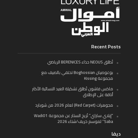
Recent Posts
تُطلق NEOUS حذاء BERENICES الرياضي
بوغوصيان Boghossian تحتفي بالصيف مع
مجموعة Kissing
ماكس فاشون تُطلق تشكيلة العيد النسائية الأكثر
أناقة على الإطلاق
مجوهرات (Red Carpet) لعام 2026 من شوبارد
“إيلاي ساراي” تُزيح الستار عن مجموعة Wadi01
‘Saba’ لموسم خريف/شتاء 2026
ديفا