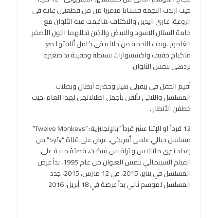
حيث ارتدت النجمة فستانا متميزا من من قطعتين غاية فى
الروعة، عارى اليدين والاكتاف ،تناغمت فيه الألوان مع
خامة الستان الاسود والابيض والذين تخللهما اللون الأصفر
الغامق ،وبدت النجمة من خلاله فى كامل أناقتها مع
ماكياج خفيف واكسسوارات بسيطة وحقيبة يد صغيرة
تزدهى بنفس الألوان.
أقيم الحفل فى بيفرلى هيلز وحضره أبطال وبطلات
المسلسل واللاتى تألقن بأجمل اطلالاتهن لهذا العام ،حيث
خطفن الأنظار .
12 قرداً او الإثنا عشر قرداً “بالإنجليزية: “Twelve Monkeys”
مسلسل خيالي علمي أمريكي، عرض على قناة “Syfy” من
إعداد تيري ماتالاس و ترافيس فيكيت، قصتهُ مبنية على
الفيلم السينمائي بنفس العنوان من عام 1995، بدأ عرض
المسلسل في يناير، 2015، في 12 مارس، 2015، جدد
المسلسل لموسم ثاني بدأ عرضهُ في 18 أبريل، 2016