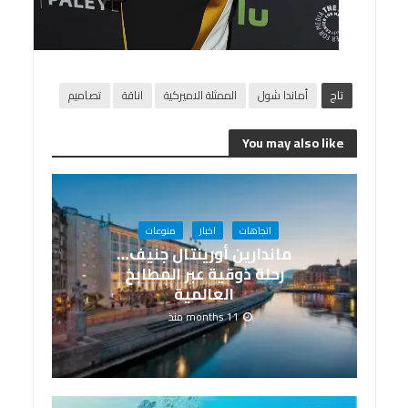
تاج
أماندا شول
الممثلة الاميركية
اناقة
تصاميم
You may also like
اتجاهات
اخبار
منوعات
ماندارين أورينتال جنيف…
رحلة ذوقية عبر المطابخ
العالمية
11 months منذ