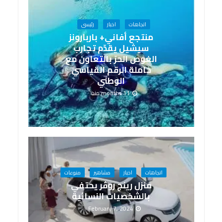
اتجاهات
اخبار
رئيسى
منتجع أفاني+ باربارونز
سيشيل يقدّم تجارب
الغوص الحرّ بالتعاون مع
حاملة الرقم القياسي
الوطني
11 months منذ
اتجاهات
اخبار
مشاهير
منوعات
منزل رينج روڤر يحتفي
بالشخصيات النسائية
February 7, 2024