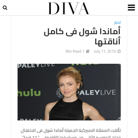
اخبار
أماندا شول فى كامل
أناقتها
1 Min Read
July 11, 2016
تألقت الممثلة الاميركية الجميلة أماندا شول فى الاحتفال
بنجاح الموسم الثانى من مسلسلها التلفزيونى ” 12 قردا”