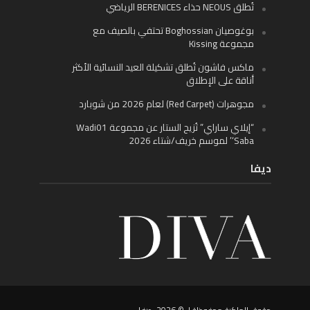
تُطلق NEOUS حذاء BERENICES الرياضي
بوغوصيان Boghossian تحتفي بالصيف مع
مجموعة Kissing
ماكس فاشون تُطلق تشكيلة العيد النسائية الأكثر
أناقة على الإطلاق
مجوهرات (Red Carpet) لعام 2026 من شوبارد
“إيلاي ساراي” تُزيح الستار عن مجموعة Wadi01
‘Saba’ لموسم خريف/شتاء 2026
ديفا