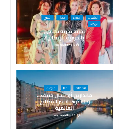
اتجاهات
اضواء
جمال
رئيسى
موضة
تجربة بحرية تحتفي
بالحِرفية الإيطالية
6 months منذ
اتجاهات
اخبار
منوعات
ماندارين أورينتال جنيف…
رحلة ذوقية عبر المطابخ
العالمية
11 months منذ