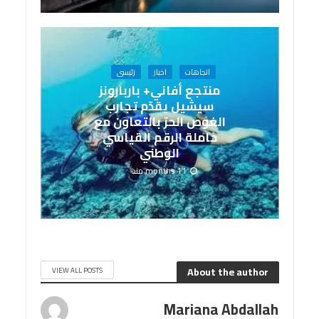
اتجاهات
اخبار
رئيسى
منتجع أفاني+ باربارونز
سيشيل يقدّم تجارب
الغوص الحرّ بالتعاون مع
حاملة الرقم القياسي
الوطني
11 months منذ
About the author
VIEW ALL POSTS
Mariana Abdallah