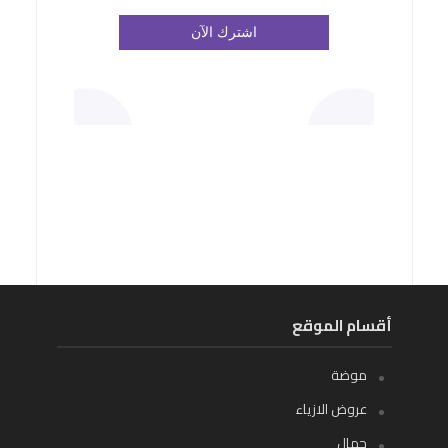
أقسام الموقع
موضة
عروض الازياء
جمال