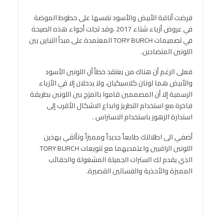
فرضت أناقة الأبيض والأسود نفسها على خطوط الموضة
في عروض أزياء شتاء 2017 ،وقد تجلت أجواء هذه الصيحة
في تصميمات TORY BURCH المعتمدة على مبدأ التباين بين
اللونين المتضادين.
فعلى الرغم أن هناك من يعتقد خطأ أن اللونين الأسود
والأبيض هما لونان كلاسيكيان، ولا يدخلان إلا في الأزياء
الرسمية إلا أن المصممين قاموا بالمزج بين اللونين بطريقة
فاخرة مع استخدام التطريز وابداع الاشكال الأقرب إلى
استدارة الزهور باستخدام الاستراس .
أضفي الى اطلالتك طابعاً جديداً ومميزاً وتألقي بهذين
اللونين الراقيين واعتمديهما مع تنويعات TORY BURCH
الذي يقدم لك السترات الجميلة المشغولة والحقائب
المميزة والأحذية والفساتين القصيرة.