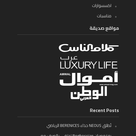
اكسسوارات
مناسبات
مواقع صديقة
Recent Posts
تُطلق NEOUS حذاء BERENICES الرياضي
بوغوصيان Boghossian تحتفي بالصيف مع