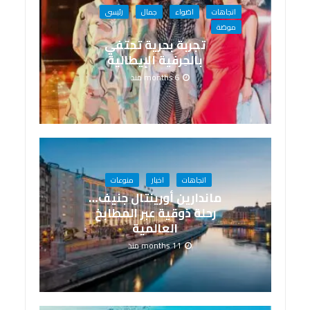
اتجاهات
اضواء
جمال
رئيسى
موضة
تجربة بحرية تحتفي
بالحِرفية الإيطالية
6 months منذ
اتجاهات
اخبار
منوعات
ماندارين أورينتال جنيف…
رحلة ذوقية عبر المطابخ
العالمية
11 months منذ