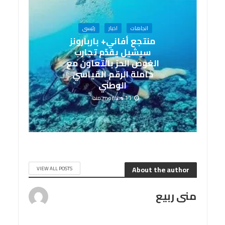
اتجاهات
اخبار
رئيسى
منتجع أفاني+ باربارونز
سيشيل يقدّم تجارب
الغوص الحرّ بالتعاون مع
حاملة الرقم القياسي
الوطني
11 months منذ
About the author
VIEW ALL POSTS
منى ربيع