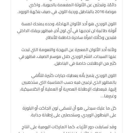
دائمًا، وتبحثين عن الأنوثة المفعمة بالحيوية.. واكبي
موضة 2016 بالبناطيل وردية اللون، في صيف بنكهة الورود.
اللون الوردي هو أحد الألوان الهادئة، وحده يمنحك لمسة
أنوثة طاغية لن تجديها في أي لون أخر، فيظهر بريقك الداخلي
فتبدين وكأنك امرأة ساحرة خاطفة للأنظار.
ولأنه أحد الألوان المعبرة عن البهجة والنعومة التي تبحث
عنها السيدات، انتشر الوردي خلال موسم الصيف، فظهر في
كثير من الإطلالات خاصة في البناطيل.
اللون الوردي يتميز بأنه يعطيك خيارات كثيرة لتتألقي
بالمظهر الذي ترغبين فيه حسب المناسبة التي ستذهبين
إليها، فيعطيك الإطلالة العصرية أو العملية أو الكلاسيكية،
وغيرها…
كل ما عليك سيدتي هو أن تنسقي لون الجاكت أو البلوزة
على البنطلون الوردي، وستحصلين على إطلالة جذابة.
وقد تسابقت دور الأزياء، كما الماركات اليومية على انتاج