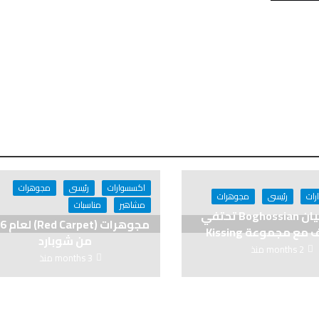
اكسسوارات
رئيسى
مجوهرات
رات
رئيسى
مجوهرات
مشاهير
مناسبات
بوغوصيان Boghossian تحتفي
مجوهرات 
مع مجموعة Kissing
من شوبارد
2 months منذ
3 months منذ