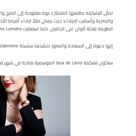
تمثل التشكيلة بطابعها المتميّز دعوة مفتوحة إلى المزج وال
والبصرية وأساليب الارتداء؛ حيث يمكن مثلاً ارتداء أقراط ال
الطويلة بثلاثة ألوان على الجانبين. كما استعارت Liens Lumière هذه الألوان بما ينسجم مع ألوان الأساور الجلدية.
إنها دعوة إلى السعادة والسرور تجسّدها سلسلة Choose Your Valentine من الصور والرسوم المتحركة.
ستكون تشكيلة Jeux de Liens الموسمية متاحة في شهر فبراير القادم.