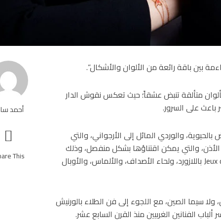
ءمة بين باقة رائعة من الألوان والأشكال”.
اً بمناسبة يوم الفالنتاين، نقدّم تشكيلة Jeux de Liens بألوان متألقة تنبض عشقاً؛ حيث تعكس نقوش الدار
 باعث على السرور.
أحمد سا
 بالحيوية، والوردي المائل إلى الأرجواني، والتي
 الأذن، والتي يمكن اقتناؤها بشكل منفصل، وذلك
are This!
بالإضافة إلى القلادة الطويلة التي تكمّل تشكيلات Jeux de Liens باللازورد، ولحاء الأصداف، والألماس، والأوبال
لا سيما الصين، مع اللجوء إلى فن الطلاء بالورنيش
ألباب الفنانين الغربيين منذ القرن السابع عشر.