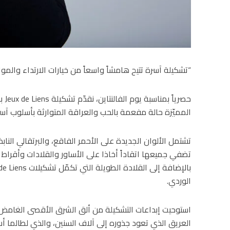
“تشكيلة آسرة تتيح هامشاً واسعاً من خيارات الارتداء والموا
حصري
المميّزة حالة مفعمة بالحب والعراقة المتوارثة بأسلوب آسر
تشتمل الألوان الجديدة على الأحمر الفاقع، والبرتقالي النابض
تضفي جميعها اتقاداً أخاذا على الأساور والقلادات وأقراط
الوردي.
استوحيت إبداعات التشكيلة من ألق الشرق الأقصى الغامض، و
العريق الذي تعود جذوره إلى آلاف السنين، والذي لطالما أسر 