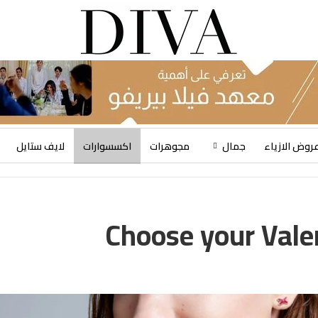
روض الازياء
جمال
مجوهرات
اكسسوارات
لايف ستايل