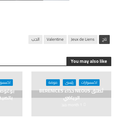
تاج
Jeux de Liens
Valentine
الحب
You may also like
اكسسوارات
رئيسى
موضة
اكسسوا
تُطلق NEOUS حذاء BERENICES
الرياضي
بالصيف 
1 month منذ