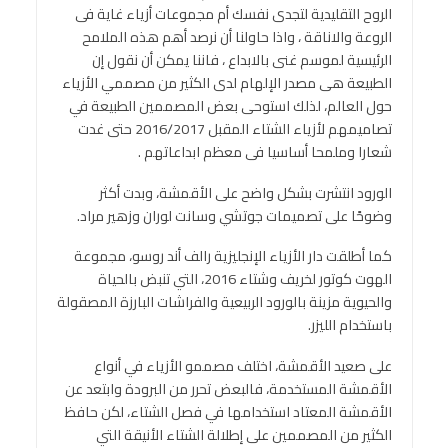
الروح التقليدية لتجدى نفسك أم مجموعات أزياء غاية فى
الروعة والاناقة ، واذا حاولنا أن نرصد أهم هذه الملامح
الرئيسية لموسم غنى بالابداع ، فاننا يمكن أن نقول إن
الطبيعة هى مصدر الإلهام لدى الكثير من مصممي الأزياء
حول العالم، لذلك استوحى بعض المصممين الطبيعة في
تصاميمهم لأزياء الشتاء المقبل 2016/2017 حتى غدت
شعارا وملمحا أساسيا فى معظم ابداعاتهم .
الورود انتشرت بشكل واضح على الأقمشة، وبدت أكثر
وضوحًا على تصميمات جوتشي وسانت لوران وزهير مراد.
كما أطلقت دار الأزياء الإنجليزية رالف أند روسو، مجموعة
الهوت كوتور لخريف وشتاء 2016، التي تنبض بالحياة
والحيوية مزينة بالورود الربيعية والفراشات البارزة المصقولة
باستخدام الليزر.
على صعيد الأقمشة، اختلف مصممو الأزياء في أنواع
الأقمشة المستخدمة، فالبعض تحرر من البرودة وابتعد عن
الأقمشة المعتاد استخدامها في فصل الشتاء، لكن حافظ
الكثير من المصممين على إطلالة الشتاء الأنيقة التي