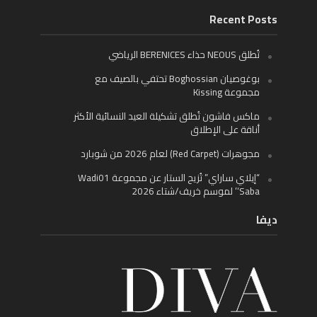
Recent Posts
تُطلق NEOUS حذاء BERENICES الرياضي
بوغوصيان Boghossian تحتفي بالصيف مع
مجموعة Kissing
ماكس فاشون تُطلق تشكيلة العيد النسائية الأكثر
أناقة على الإطلاق
مجوهرات (Red Carpet) لعام 2026 من شوبارد
“إيلاي ساراي” تُزيح الستار عن مجموعة Wadi01
‘Saba’ لموسم خريف/شتاء 2026
ديفا