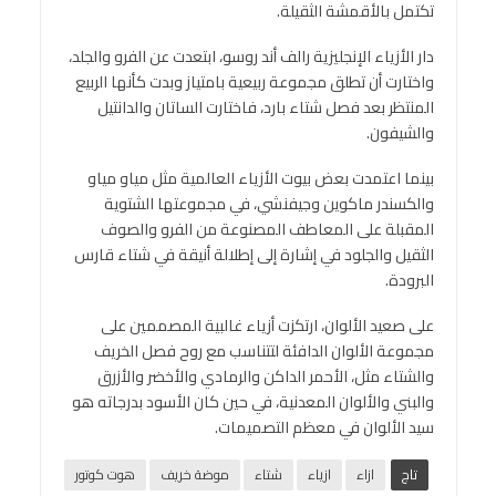
تكتمل بالأقمشة الثقيلة.
دار الأزياء الإنجليزية رالف أند روسو، ابتعدت عن الفرو والجلد،
واختارت أن تطلق مجموعة ربيعية بامتياز وبدت كأنها الربيع
المنتظر بعد فصل شتاء بارد، فاختارت الساتان والدانتيل
والشيفون.
بينما اعتمدت بعض بيوت الأزياء العالمية مثل مياو مياو
والكسندر ماكوين وجيفنشي، في مجموعتها الشتوية
المقبلة على المعاطف المصنوعة من الفرو والصوف
الثقيل والجلود في إشارة إلى إطلالة أنيقة في شتاء قارس
البرودة.
على صعيد الألوان، ارتكزت أزياء غالبية المصممين على
مجموعة الألوان الدافئة لتتناسب مع روح فصل الخريف
والشتاء مثل، الأحمر الداكن والرمادي والأخضر والأزرق
والبني والألوان المعدنية، في حين كان الأسود بدرجاته هو
سيد الألوان في معظم التصميمات.
تاج
ازاء
ازياء
شتاء
موضة خريف
هوت كوتور