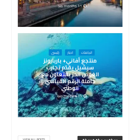
11 months منذ
اتجاهات
اخبار
رئيسى
منتجع أفاني+ باربارونز
سيشيل يقدّم تجارب
الغوص الحرّ بالتعاون مع
حاملة الرقم القياسي
الوطني
11 months منذ
VIEW ALL POSTS