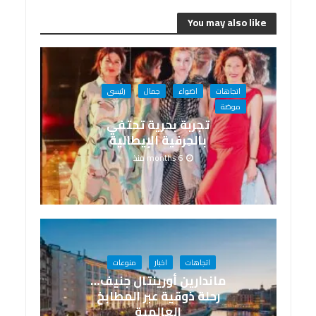
You may also like
اتجاهات
اضواء
جمال
رئيسى
موضة
تجربة بحرية تحتفي
بالحِرفية الإيطالية
6 months منذ
اتجاهات
اخبار
منوعات
ماندارين أورينتال جنيف…
رحلة ذوقية عبر المطابخ
العالمية