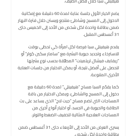
هيفينلي سبا خلال فصل الصيف.
يضم الخيار الأول جلسة عناية لمدة 60 دقيقة مع إمكانية
الدخول إلى المسبح وشاطئ منتجع ويستن خلال فترة النهار
ضمن بطاقة واحدة لكل شخص من الأحد إلى الخميس حتى
31 أغسطس المقبل.
يقدم هيفينلي سبا فرصة لكل امرأة كي تحظى بوقت
للاسترخاء وتجديد حيوية البشرة مع “سامار سكين كولر” أو
“ريفايف فيشال تريتمينت” المطبّقة بحسب نوع بشرتها
لتحصل على أفضل نتيجة، أو يمكن الاختيار من جلسات العناية
الأخرى المتنوعة.
كما يقدّم السبا مساج “هيفينلي” لمدة 60 دقيقة مع
دخول إلى المسبح والشاطئ، ويمكن الاختيار من باقة
المساجات التي تضم مساج “جيت لاج” الذي يساعد على بث
الطاقة والحيوية في الجسد، أو اختيار أنواع أخرى من
المساجات العلاجية المثالية لتخفيف الضغط والتوتر.
يسري العرض من الأحد إلى الأربعاء حتى 31 أغسطس ضمن
بطاقة واحدة لكل شخص.