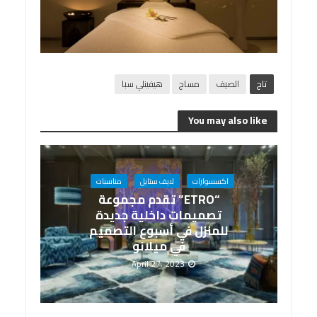
تاج
الصيف
مساج
هيفينلي سبا
You may also like
اكسسوارات
لايف ستايل
مناسبات
“ETRO” تقدم مجموعة
تصميمات داخلية جديدة
للمنزل في أسبوع التصميم
في ميلانو
April 27, 2023