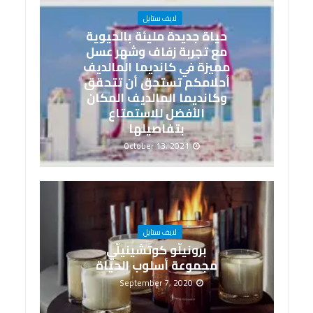
لايف ستايل
حياة جديدة مليئة بالحيوية
مع تجربة زفاف وشهر عسل
مميزة في كانديما المالديف
أحلامكم تستحق أن تتحقق
وكانديما المالديف المكان
الأفضل للاستمتاع
بتفاصيلها
October 13, 2021
لايف ستايل
برونيلّو كوتشينيلّي
مجموعة أسلوب الحياة
September 7, 2020