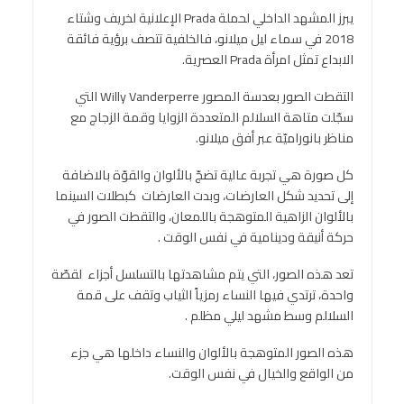
يبرز المشهد الداخلي لحملة Prada الإعلانية لخريف وشتاء
2018 في سماء ليل ميلانو، فالخلفية تتصف برؤية فائقة
الابداع تمثل امرأة Prada العصرية.
التقطت الصور بعدسة المصور Willy Vanderperre التي
سجّلت متاهة السلالم المتعددة الزوايا وقمة الزجاج مع
مناظر بانوراميّة عبر أفق ميلانو.
كل صورة هي تجربة عالية تضجّ بالألوان والقوّة بالاضافة
إلى تحديد شكل العارضات، وبدت العارضات كبطلات السينما
بالألوان الزاهية المتوهجة باللمعان، والتقطت الصور في
حركة أنيقة ودينامية في نفس الوقت .
تعد هذه الصور، التي يتم مشاهدتها بالتسلسل أجزاء لقصّة
واحدة، ترتدي فيها النساء رمزياً الثياب وتقف على قمة
السلالم وسط مشهد ليلي مظلم .
هذه الصور المتوهجة بالألوان والنساء داخلها هي جزء
من الواقع والخيال في نفس الوقت.