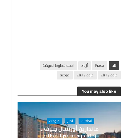
تاج
Prada
أزياء
احدث خطوط الموضة
عروض أزياء
عروض ازياء
موضة
You may also like
اتجاهات
اخبار
منوعات
ماندارين أورينتال جنيف…
رحلة ذوقية عبر المطابخ