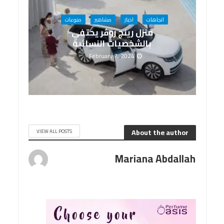
اتجاهات
اخبار
مشاهير
منوعات
منزل رينج روڤر يحتفي
بالشخصيات النسائية
February 7, 2024
About the author
VIEW ALL POSTS
Mariana Abdallah