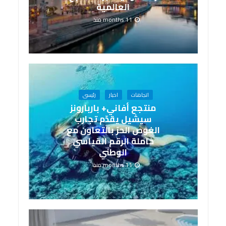
العالمية
11 months منذ
اتجاهات
اخبار
رئيسى
منتجع أفاني+ باربارونز
سيشيل يقدّم تجارب
الغوص الحرّ بالتعاون مع
حاملة الرقم القياسي
الوطني
11 months منذ