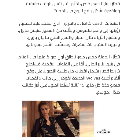
تتميّز سيلينا بسحر خاص، لكنّها في نفس الوقت حقيقية
وواقعية بشكل ينفح الروح في الحملة”.
استعانت Coach كالعادة بالفريق الذي تعتمد عليه لتحقيق
رؤيتها إلى واقع ملموس، ويتألّف من المصوّر ستيفن مايزل،
ومنسّق الأزياء كارل تمبلر، والمدير الفني فابيان بارون،
وخبيرة المكياج بات مكغراث ومصفّف الشعر غيدو بالو.
تتخلّل الحملة خمس صور، تنطلق أول صورة منها في المتاجر
في شهر يناير الحالي. أمّا على القنوات الرقمية، فسيُطرح
شريط قصير يشمل لقطات من جلسة التصوير، على وقع
أنغام أغنية Wolves الجديدة لغوميز، إلى جانب 5 لقطات
فيديو مدّة كل منها 15 ثانية تُسلّط الضوء على أبرز حقائب
هذا الموسم.