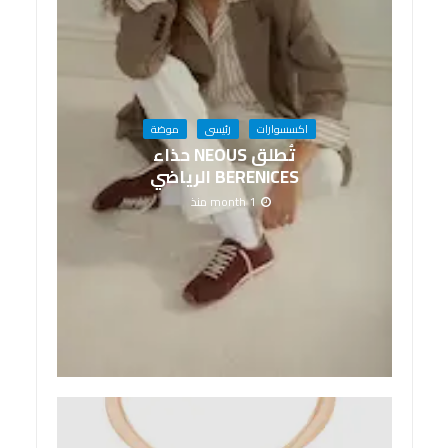
اكسسوارات
رئيسى
موضة
تُطلق NEOUS حذاء
BERENICES الرياضي
1 month منذ