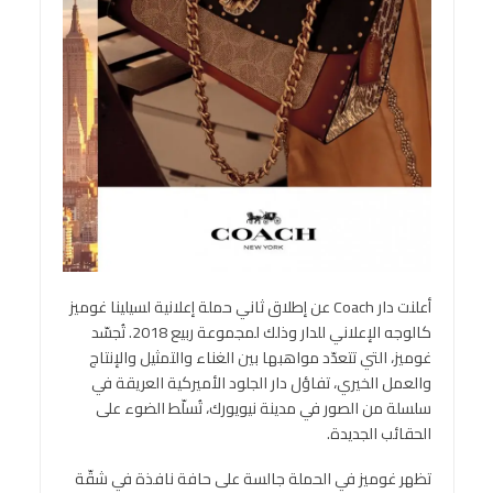
أعلنت دار Coach عن إطلاق ثاني حملة إعلانية لسيلينا غوميز
كالوجه الإعلاني للدار وذلك لمجموعة ربيع 2018. تُجسّد
غوميز، التي تتعدّد مواهبها بين الغناء والتمثيل والإنتاج
والعمل الخيري، تفاؤل دار الجلود الأميركية العريقة في
سلسلة من الصور في مدينة نيويورك، تُسلّط الضوء على
الحقائب الجديدة.
تظهر غوميز في الحملة جالسة على حافة نافذة في شقّة