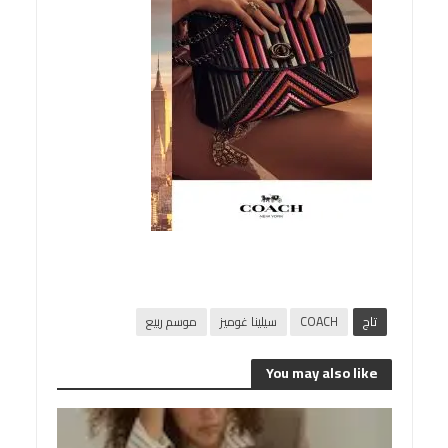
تاج
COACH
سيلينا غوميز
موسم ربيع
You may also like