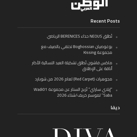
Recent Posts
تُطلق NEOUS حذاء BERENICES الرياضي
بوغوصيان Boghossian تحتفي بالصيف مع
مجموعة Kissing
ماكس فاشون تُطلق تشكيلة العيد النسائية الأكثر
أناقة على الإطلاق
مجوهرات (Red Carpet) لعام 2026 من شوبارد
“إيلاي ساراي” تُزيح الستار عن مجموعة Wadi01
‘Saba’ لموسم خريف/شتاء 2026
ديفا