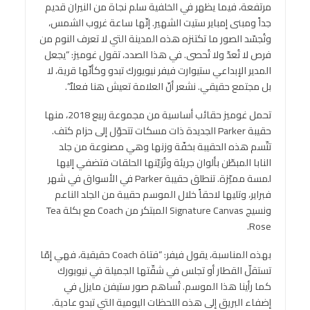
مرتفعة، فيما يظهر في الخلفية سلم نجاة من النيران قديم
جداً ومبنى إمباير ستيت الشهير. إنّها ساعة غروب الشمس،
وتُجسّد الصور ما تكتنزه هذه المدينة التي لا تعرف النوم من
فرص لا تُعدّ ولا تُحصى. في هذا الصدد، تقول غوميز: “يجعل
المدير الإبداعي ستيوارت فيفر نيويورك تبدو وكأنّها قرية، لا
بل مجتمع حقيقي. نشعر أنّ العلامة تعيش هنا فعلاً”.
تحمل غوميز حقائب أساسية من مجموعة ربيع 2018، منها
حقيبة Parker الجديدة ذات مسكات تتحوّل إلى حزام كتف.
تتّسم هذه الحقيبة بخفّة وزنها وهي مصنوعة من جلد
النابا المبطّن بألوان جريئة وتُزيّنها الحلقات فتضفي إليها
لمسة مميّزة. تنطلق حقيبة Parker في الأسواق في شهر
فبراير، وتليها لاحقاً خلال الموسم حقيبة من الجلد الناعم
ونسيج Signature Canvas المبتكر من Coach مع بكلة Tea
Rose.
بهذه المناسبة، يقول فيفر: “فتاة Coach حقيقية، فهي إمّا
تستقلّ القطار أو تجلس في شقّتها الجميلة في نيويورك
كما رأينا هذا الموسم. تُساهم صور ستيفن مايزل في
إضفاء البريق إلى هذه اللحظات اليومية التي تبدو عادية.