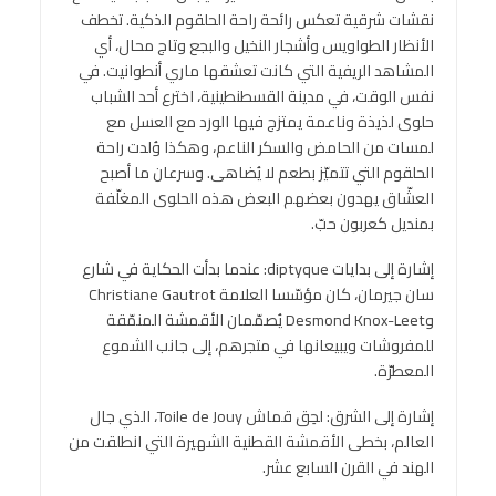
نقشات شرقية تعكس رائحة راحة الحلقوم الذكية. تخطف
الأنظار الطواويس وأشجار النخيل والبجع وتاج محال، أي
المشاهد الريفية التي كانت تعشقها ماري أنطوانيت. في
نفس الوقت، في مدينة القسطنطينية، اخترع أحد الشباب
حلوى لذيذة وناعمة يمتزج فيها الورد مع العسل مع
لمسات من الحامض والسكر الناعم، وهكذا وُلدت راحة
الحلقوم التي تتميّز بطعم لا يُضاهى. وسرعان ما أصبح
العشّاق يهدون بعضهم البعض هذه الحلوى المغلّفة
بمنديل كعربون حبّ.
إشارة إلى بدايات diptyque: عندما بدأت الحكاية في شارع
سان جيرمان، كان مؤسّسا العلامة Christiane Gautrot
وDesmond Knox-Leet يُصمّمان الأقمشة المنمّقة
للمفروشات ويبيعانها في متجرهم، إلى جانب الشموع
المعطرّة.
إشارة إلى الشرق: لحِق قماش Toile de Jouy، الذي جال
العالم، بخطى الأقمشة القطنية الشهيرة التي انطلقت من
الهند في القرن السابع عشر.