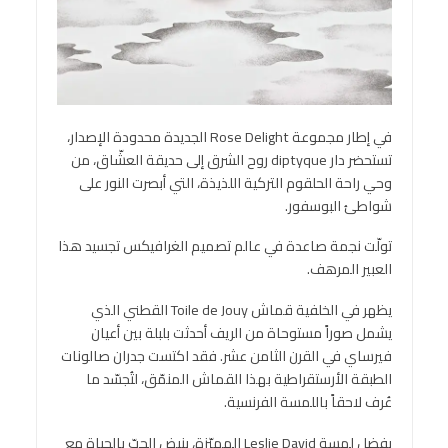
في إطار مجموعة Rose Delight الجديدة محدودة الإصدار،
تستحضر دار diptyque روح الشرق إلى حديقة العشّاق، من
وحي راحة الحلقوم التركية اللذيذة، التي أبصرت النور على
شواطئ البوسفور.
تولّت نجمة صاعدة في عالم تصميم الغرافيكس تجسيد هذا
العبير المرهف.
يظهر في الخلفية قماش Toile de Jouy القطني الذي
يشمل صوراً مستوحاة من الريف أحدثت بلبلة بين أعيان
فيرساي في القرن الثامن عشر. فقد اكتست جدران صالونات
الطبقة الأرستقراطية بهذا القماش المنمّق، لتُجسّد ما
عُرف لاحقاً باللمسة الفرنسية.
بفضل لمسة Leslie David المميّزة، ينبض الحبّ بالحياة مع