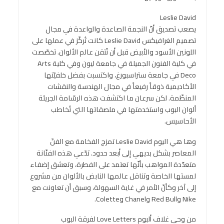
Leslie David
يصعب تصديق أنّ النجمة الصاعدة والواعدة في مجال
تصميم الغرافيكس Leslie David كانت تُركّز في عملها على
اللونين الأسود والأبيض قبل أن تُتقن عالم الألوان. تخصّصت
في كلية الفنون الجميلة في جامعة ليون وفي كلية Arts
Deco في جامعة ستراسبورغ، واكتسبت بفضل خلفيّتها
الأكاديمية ذوقاً رفيعاً في مجال الهندسة والنقشات
المنظّمة. لكن سرعان ما اكتشفت هذه الرسّامة الجريئة
ألوان البوب واستخدمتها في ملصقاتها التي تُخاطب
الأحاسيس.
وها هي اليوم Leslie David تمزج الفخامة مع الفنّ
المعاصر بشكل بديهي إلى أبعد حدود. تدّعي هذه الفنّانة
متعدّدة المواهب بأنّها تعتمد على الفطرة، وتعشق إضفاء
لمستها الخاصة وتناقل عالمها النابض بالألوان من مشروع
إلى آخر وكأنّ الأمر في غاية السهولة، وسبق أن تعاونت مع
Nike وRed Bull وChanel وColette.
من وحي غلاف ألبوم Love Letters لفرقة البوب