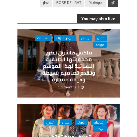
تاج
Diptyque
ROSE DELIGHT
عطر
You may also like
جمال
رئيسى
عروض الازياء
مناسبات
موضة
ماكس فاشون تطرح
مجموعتها الصيفية
النسائية لهذا الموسم
وتقدم تصاميم بسيطة
وقيمة ممتازة
3 months منذ
اتجاهات
اضواء
جمال
رئيسى
موضة