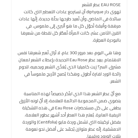
EAU ROSE عطر للشعر
تهوى دار diptyque أن تسترجع عادات التعطير التي كانت
سائدة في الماضي وأن تُعيد طرحها بحلّة جديدة. إنّها عادات
مرهفة وأنيقة تُحوّل كل ما هو أثيري إلى ملموس. في
القرن الثامن عشر، كانت المرأة تُعطّر كل نقطة من شعرها
بالبودرة العطِرة.
وها هي اليوم، بعد مرور 300 عام، لا تُزال تُعير شعرها نفس
الاهتمام. يعِد عطر Eau Rose الجديدة بإعطاء الشعر لمعان
مشرق. السر؟ زيت كاميليا الذي يُغذّي الشعر ويحميه، لتدوم
رائحة الورد لفترة أطول. وهكذا يُصبح الأريج ملموساً في
الشعر.
مع أنّ عطر الشعر هذا الذي ابتُكر خصيصاً لهذه المناسبة
ينضوي ضمن المجموعة الدائمة للعلامة، إلا أنّ لونه الأزرق
يطغى على كل مستحضرات Eau Rose في هذه التشكيلة
الريفية العابرة. يُعتبر هذا العطر أحد أشهر عطور العلامة،
بفضل تركيبته التي تشمل وردة مايو (Centifolia) والوردة
الدمشقية. إنّه عطر متوازن يُجسّد على أفضل نحو نعومة
بتلات الورود ورقيها.