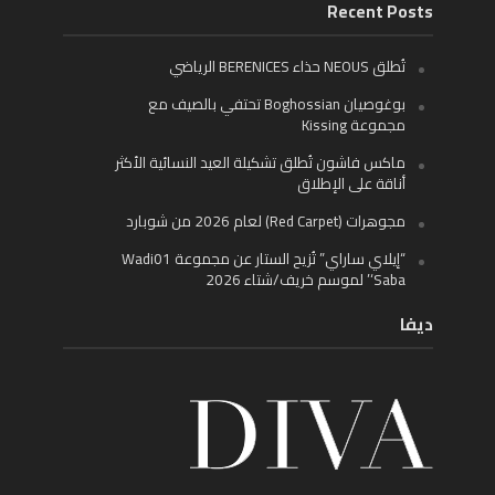
Recent Posts
تُطلق NEOUS حذاء BERENICES الرياضي
بوغوصيان Boghossian تحتفي بالصيف مع
مجموعة Kissing
ماكس فاشون تُطلق تشكيلة العيد النسائية الأكثر
أناقة على الإطلاق
مجوهرات (Red Carpet) لعام 2026 من شوبارد
“إيلاي ساراي” تُزيح الستار عن مجموعة Wadi01
‘Saba’ لموسم خريف/شتاء 2026
ديفا