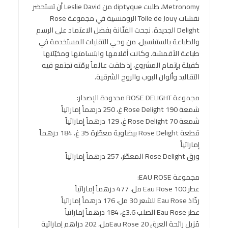
Metronomy، طلبت diptyque من Leslie David أن تستحضر
نقشات Toile de Jouy الرومنسية في مجموعة Rose
Delight الجديدة. نجحت الفنّانة بفضل الاعتماد على الرسم
والطباعة بالستينسيل، من وحي التقنيات المستخدمة في
طباعة الأقمشة. وكانت أقلامها وابتسامتها ومخيّلتها
كفيلة بإتمام المشروع، إذ خلقت عالماً برمّته تجتمع فيه
التقاليد وألوان البوب والروح الشرقية.
مجموعة ROSE DELIGHT محدودة الإصدار:
شمعة Rose Delight 190 غ، 250 درهماً إماراتياً
شمعة Rose Delight 70 غ، 129 درهماً إماراتياً
قطعة Rose Delight بيضاوية معطّرة 35 غ، 184 درهماً
إماراتياً
ورق Rose Delight المعطّر، 257 درهماً إماراتياً
مجموعة EAU ROSE:
عطر Eau Rose 100 مل، 477 درهماً إماراتياً
رذّاذ Eau Rose للشعر 30 مل، 176 درهماً إماراتياً
عطر Eau Rose الصلب 3.6غ، 184 درهماً إماراتياً
مُزيل رائحة العرق Eau Rose 20مل، 202 دراهم إماراتية