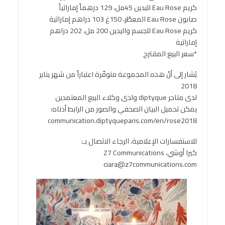
كريم Eau Rose لليدين 45مل، 129 درهماً إماراتياً
صابون Eau Rose المعطّر، 150غ 103 دراهم إماراتية
كريم Eau Rose للجسم واليدين 200 مل، 202 دراهم
إماراتية
*سعر البيع المقترح
يُشار إلى أنّ هذه المجموعة متوفّرة اعتباراً من شهر يناير
2018
لدى متاجر diptyque ولدى وكلاء البيع المعتمدين
يمكن تحميل البيان الصحفي والصور من الرابط أدناه:
communication.diptyqueparis.com/en/rose2018
للاستفسارات الإعلامية، الرجاء الاتصال بـ:
كيرا أوشي، Z7 Communications
ciara@z7communications.com