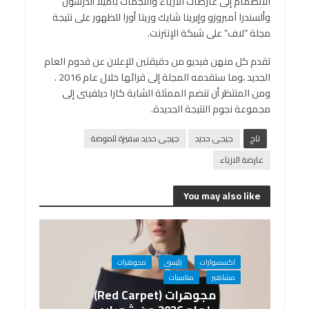
الانضمام إلى عارضات الأزياء والنجمات باميلا أندرسون
وألسندرا آمبروزو وإيرينا شايك وريتا أورا للظهور على نتيجة
مجلة “لاف” على شبكة الإنترنت.
تقدم كل منهن فيديو من دقيقتين للإعلان عن قدوم العام
الجديد ،وما ستقدمه المجلة إلى قرائها خلال عام 2016 .
ومن المنتظر أن تنضم الممثلة الشابة كارا ديلفينى إلى
مجموعة نجوم النتيجة الجديدة.
تاج
جيجى حديد
جيجى حديد سفيرة للموضة
عارضة الازياء
You may also like
اكسسوارات
رئيسى
مجوهرات
مشاهير
مناسبات
مجوهرات (Red Carpet)