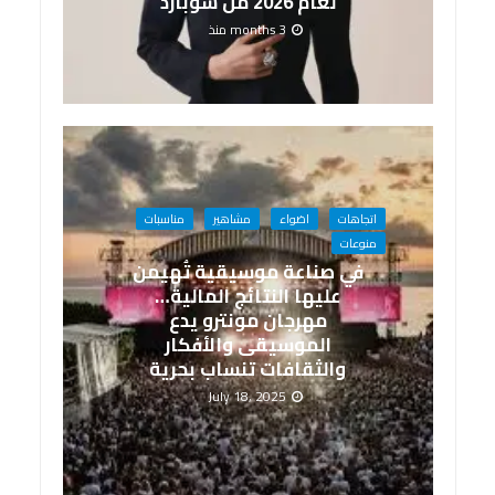
لعام 2026 من شوبارد
3 months منذ
اتجاهات
اضواء
مشاهير
مناسبات
منوعات
في صناعة موسيقية تُهيمن
عليها النتائج المالية…
مهرجان مونترو يدع
الموسيقى والأفكار
والثقافات تنساب بحرية
July 18, 2025