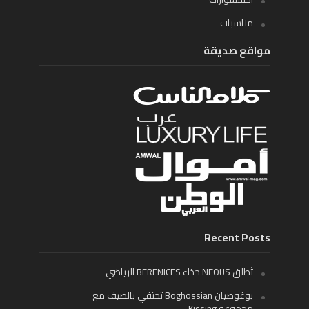
مناسبات
مواقع صديقة
Recent Posts
تُطلق NEOUS حذاء BERENICES الرياضي
بوغوصيان Boghossian تحتفي بالصيف مع
مجموعة Kissing