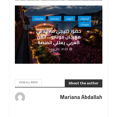
اتجاهات
اضواء
مشاهير
مناسبات
منوعات
حضور خليجي متزايد في
مهرجان مونترو… الفن
العربي يعتلي المنصة
June 20, 2025
About the author
VIEW ALL POSTS
Mariana Abdallah