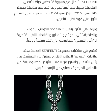
SERPENTI بأشكال غير مسبوقة تعكس جرأة الأفعى
المتأصلة فيها، حيث أعيد تصويرها بتصاميم مذهلة جديدة
كليًا، ففي 2016، تتركز مفردات هذه المجموعة في المقام
الأول على قوة نظرات الأعين.
وبينما هي تتألق بتعبيرات متعددة الجوانب للإغواء
والجاذبية، تأتي الخواتم والأساور والقلادات النفيسة تكريمًا
لـ “رأس الأفعى” بتصاميمه التي تتقد شغفاً وولعاً.
تجتمع في مبتكرات مجموعة SERPENTI الجديدة هذه
قلادات رائعة من الذهب الزهري بعينين من الجمشيت في
رأس الأفعى، وأساور من الذهب الأبيض مكسوة بالكامل
بالماس المرصوف بعينين من الزمرد النفيس.