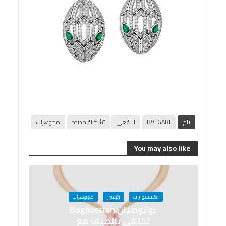
تاج
BVLGARI
الافعى
تشكيلة جديدة
مجوهرات
You may also like
اكسسوارات
رئيسى
مجوهرات
بوغوصيان Boghossian
تحتفي بالصيف مع