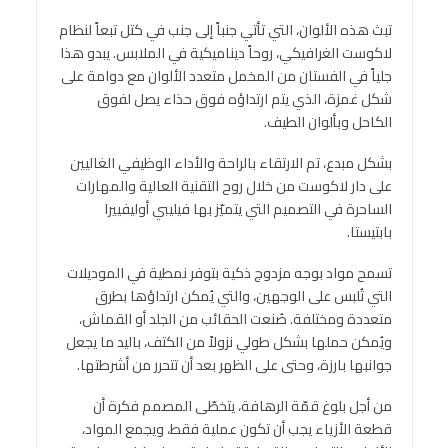
تبث هذه الألوان، التي تأتي جنباً إلى جنب في كتل تبعاً لنظام
لاكوست الغرافيكي، روحاً ديناميكية في الملابس. يبدو هذا
جلياً في الفستان من المخمل متعدد الألوان مع دوامة على
شكل غمزة، الذي يتم ارتداؤه فوق حذاء يصل لفوق
الكاحل وبألوان الطيف.
بشكل مبدع، تم الارتقاء بالراحة والأداء الوظيفي الغاليين
على دار لاكوست من خلال روح التقنية العالية والمهارات
الساحرة في التصميم التي يتميّز بها فيليبي أوليفييرا
بابتيستا.
تسمح مواد بوجه مزدوج ذكية بتوفر نمطية في الموديلات
التي تُلبس على الوجهين، والتي يُمكن ارتداؤها بطرق
متعددة ومختلفة. صُنعت الحقائب من الجلد أو القماش،
ويُمكن حملها بشكل طولي نزولاً من الكتف، باليد ما يجعل
جوانبها بارزة، وحتى على الظهر بعد أن تتحرر من أشرطتها.
من أجل بلوغ قمّة الرهافة، يتخطّى المصمم فكرة أن
قطعة الأزياء يجب أن تكون عملية فقط، ويجمع المواد،