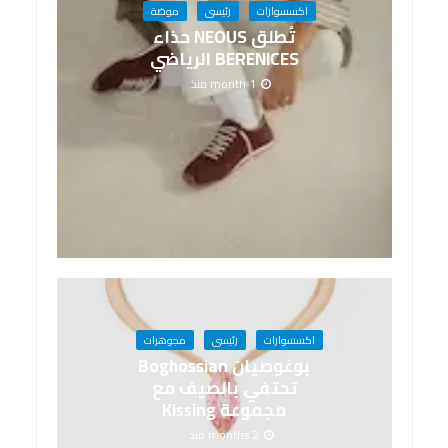
اكسسوارات
رئيسى
موضة
تُطلق NEOUS حذاء
BERENICES الرياضي
1 month منذ
اكسسوارات
رئيسى
مجوهرات
بوغوصيان Boghossian
تحتفي بالصيف مع
مجموعة Kissing
2 months منذ