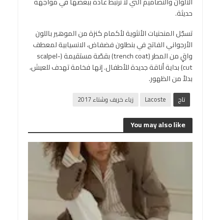
الألوان والتصاميم التي لا ترتبط عادة ببعضها في مواجهة
حديثة.
تسجّل المنحنيات الأنثوية لأكمام كنزة من الموهير باللون
الأرجواني الفاتح في بنطلون فضفاض، الانسيابية لمعطف
واقٍ من المطر (trench coat) بقصّة مستقيمة (scalpel-
cut) بداية أناقة جديدة للأطفال. إنها فخامة تهدف للعيش،
بدلاً من الظهور.
تاج
Lacoste
زياء خريف وشتاء 2017
You may also like