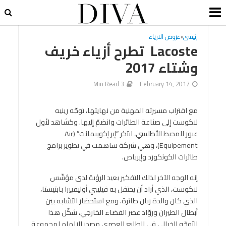
رئيسى
•
عروض الازياء
Lacoste تطرح أزياء خريف
وشتاء 2017
3 Min Read
February 14, 2017
مع اقتراب مسيرته المهنية من نهايتها، توجّه رينيه
لاكوست إلى صناعة الطائرات وانضمّ إليها. وكشاهد لأول
عبور للمحيط الأطلسي، ابتكر “إير إكويبمانت” (Air
Equipement)، وهي شركة ساهمت في تطوير برامج
طائرات الكونكورد وإيرباص.
إنه الوجه الآخر لذلك التفكير بعيد الرؤية لدى مؤسِّس
لاكوست، الذي أراد أن يحتفل به فيليبي أوليفييرا بابتيستا،
الذي كان والدة ربان طائرة. ومع استحضار التشابه بين
أبطال الطيران وروّاد عصر الفضاء الخارجي، شكّل هذا
التوجّه الخيالي في الطابع العصري مصدر الإلهام لمجموعة