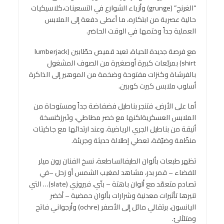
“الغرنج” (grunge) وأزياء الشوارع في التسعينات،كلاسيكيات
حالية عصرية من ابتكاره، ما أعطى دفعة إلى الملابس
العملية جداً وختمها في الوقت الحاضر.
مع فرصة جديدة للحياة، تعيد قميص حطّابين (lumberjack
shirt) بمربّعات كبيرة أوصغيرة من الصوف المشغول
بالفرشاة وكنزات مفتوحة وضخمة من الموهير إلى الذاكرة
أسلوب ملابس كيرت كوبين.
أما على الأرض، فتنجر بناطيل فضفاضة جداً ومستوحاة من
الملابس العسكريةلكنها مع خصر مطاطي، وتَبرزكنسخة
أنيقة من بناطيل الجري الرياضية. وعند ارتدائها مع جاكيتات
منظّمة وضيّقة، تعطي إطلالة حديثة وجريئة.
تظهر طبعات بألوان الطيفالساطعة، نسخ الفنان رون ميلر
للفضاء – قمر بدر، مشاهد لمغيب الشمس أو زحل –في
تصادم متعمّد مع ألوان باهتة – بنّي، فيروزي (slate)… التي
تنيرها تأثيرات معدنية وشرارات بألوان حمضية – أخضر
اليانسون، برتقالي مائل إلى الأصفر (ochre) وأرجواني فاتح
ومتلألئ.