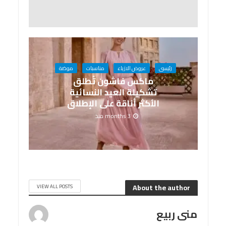
رئيسى
عروض الازياء
مناسبات
موضة
ماكس فاشون تُطلق
تشكيلة العيد النسائية
الأكثر أناقة على الإطلاق
3 months منذ
About the author
VIEW ALL POSTS
منى ربيع