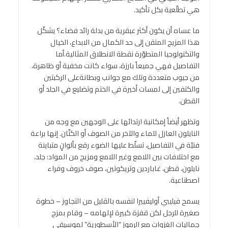
هي تطلّعية بكل تأكيد.
ما عساه أن يكون أكثر عبقرية من بدلة رائد فضاء؟ يشكّل
هذا المزيج المتقن إلى حد الكمال من الابداع، الخيال
والتكنولوجيا المتطوّرة نقطة الانطلاق المثالية.أما
التفاصيل فهي جميعاً بارزة، سواء كانت مخفية أو ظاهرة،
من جيوب متعددة وتلك مع جوانب وبطانةعلى الركبتين
والكتفين إلى لمسات أخيرة في الختم وتضليع في الجلد أو
القطن.
وتظهر أيضاً إمكانية ارتدائها على الوجهين مع وجه من
النايلون العازل للماء والآخر من الصوف أو الكتّان. إنها براعة
فنيّة في التفاصيل، تسلّط عليها الضوء رقع بألوانٍ متباينة
مع اختلافات بين اللامع وغير اللامع ومزيج من المواد: جلد،
نايلون، قطن، غاباردين وتريكوتين، صوف خروف وفراء
اصطناعية.
يسمح فيليبي أوليفييرا لنفسه بالقليل من التجاوز – خطوة
صغيرة للرجل لكن قفزة كبيرة لإلهامه – وقام بمزج
جماليات الغزوات مع الرموز “الأسطورية” لموسيقى