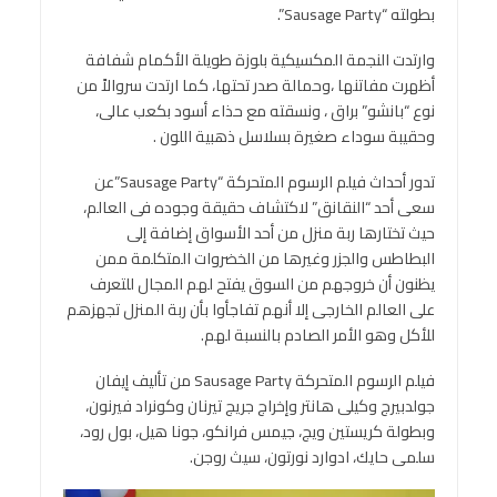
بطولته “Sausage Party”.
وارتدت النجمة المكسيكية بلوزة طويلة الأكمام شفافة
أظهرت مفاتنها ،وحمالة صدر تحتها، كما ارتدت سروالاً من
نوع “بانشو” براق ، ونسقته مع حذاء أسود بكعب عالى،
وحقيبة سوداء صغيرة بسلاسل ذهبية اللون .
تدور أحداث فيلم الرسوم المتحركة “Sausage Party”عن
سعى أحد “النقانق” لاكتشاف حقيقة وجوده فى العالم،
حيث تختارها ربة منزل من أحد الأسواق إضافة إلى
البطاطس والجزر وغيرها من الخضروات المتكلمة ممن
يظنون أن خروجهم من السوق يفتح لهم المجال للتعرف
على العالم الخارجى إلا أنهم تفاجأوا بأن ربة المنزل تجهزهم
للأكل وهو الأمر الصادم بالنسبة لهم.
فيلم الرسوم المتحركة Sausage Party من تأليف إيفان
جولدبيرج وكيلى هانتر وإخراج جريج تيرنان وكونراد فيرنون،
وبطولة كريستين ويج، جيمس فرانكو، جونا هيل، بول رود،
سلمى حايك، ادوارد نورتون، سيث روجن.