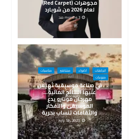
مجوهرات (Red Carpet)
لعام 2026 من شوبارد
3 months منذ
اتجاهات
اضواء
مشاهير
مناسبات
منوعات
في صناعة موسيقية تُهيمن
عليها النتائج المالية…
مهرجان مونترو يدع
الموسيقى والأفكار
والثقافات تنساب بحرية
July 18, 2025