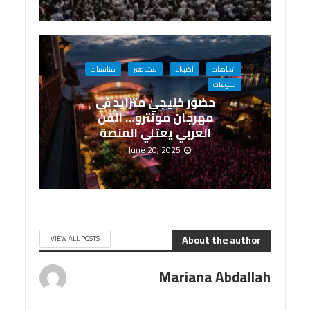
اتجاهات
اضواء
مشاهير
مناسبات
منوعات
حضور خليجي متزايد في
مهرجان مونترو… الفن
العربي يعتلي المنصة
June 20, 2025
About the author
VIEW ALL POSTS
Mariana Abdallah