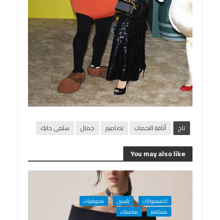
تاج
أناقة النجمات
تصاميم
جمال
سلمى حايك
You may also like
اكسسوارات
رئيسى
مجوهرات
مشاهير
مناسبات